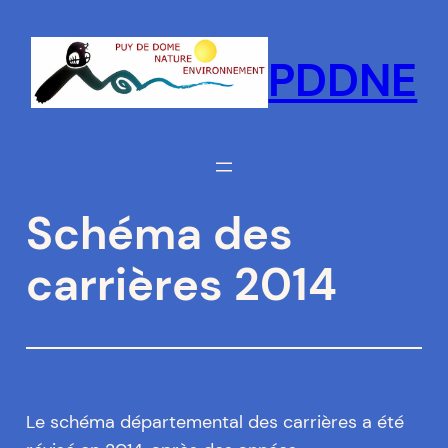
Aller
au
PDDNE
contenu
Schéma des
carrières 2014
Le schéma départemental des carrières a été