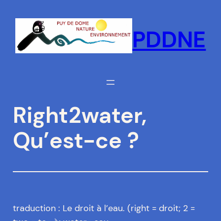
Aller
au
PDDNE
contenu
Right2water,
Qu’est-ce ?
traduction : Le droit à l’eau. (right = droit; 2 =