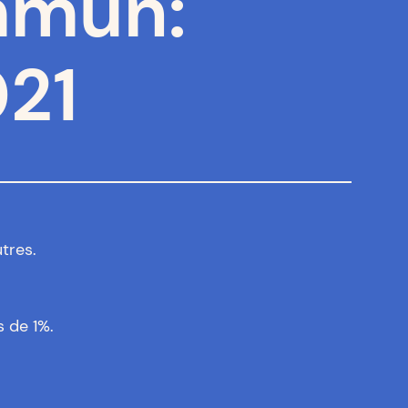
mmun:
021
tres.
s de 1%.