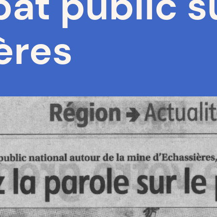
at public s
ères