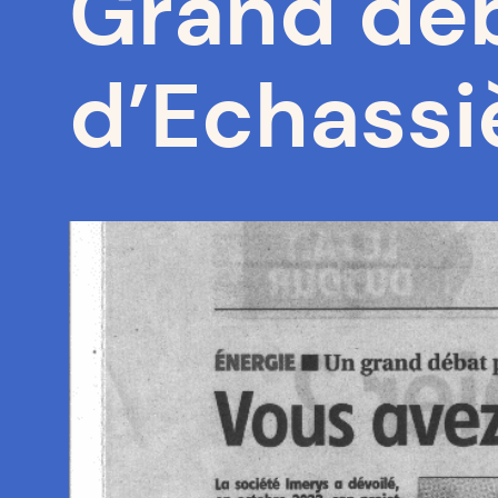
Grand déb
d’Echassi