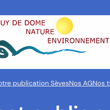
otre publication Sèves
Nos AG
Nos 