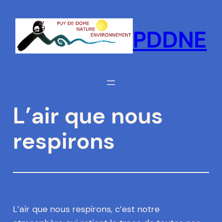
Aller
au
PDDNE
contenu
L’air que nous
respirons
L’air que nous respirons, c’est notre