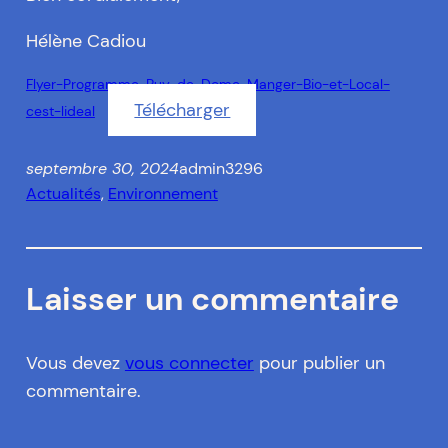
Hélène Cadiou
Flyer-Programme-Puy-de-Dome-Manger-Bio-et-Local-
Télécharger
cest-lideal
septembre 30, 2024
admin3296
Actualités
, 
Environnement
Laisser un commentaire
Vous devez
vous connecter
pour publier un
commentaire.